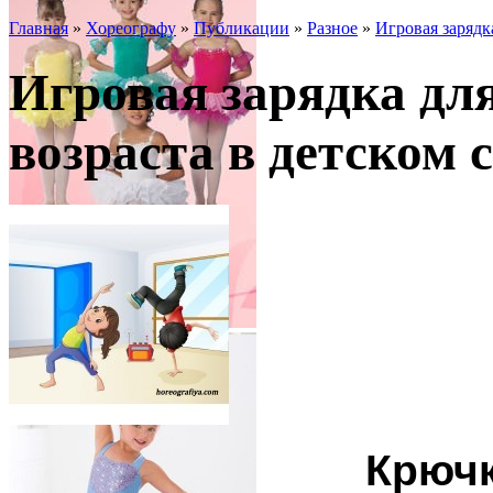
Главная
»
Хореографу
»
Публикации
»
Разное
»
Игровая зарядка
Игровая зарядка дл
возраста в детском с
Крючк