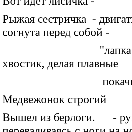
Вот идёт лисичка -
Рыжая сестричка - двигать
согнута перед собой -
"лапка", другой
хвостик, делая плавные
покачивающие
Медвежонок строгий
Вышел из берлоги. - рук
переваливаясь с ноги на н