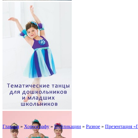
Главная
»
Хореографу
»
Публикации
»
Разное
»
Презентация «