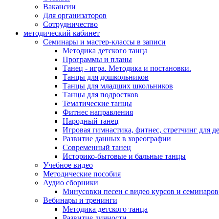
Вакансии
Для организаторов
Сотрудничество
методический кабинет
Семинары и мастер-классы в записи
Методика детского танца
Программы и планы
Танец - игра. Методика и постановки.
Танцы для дошкольников
Танцы для младших школьников
Танцы для подростков
Тематические танцы
Фитнес направления
Народный танец
Игровая гимнастика, фитнес, стретчинг для д
Развитие данных в хореографии
Современный танец
Историко-бытовые и бальные танцы
Учебное видео
Методические пособия
Аудио сборники
Минусовки песен с видео курсов и семинаров
Вебинары и тренинги
Методика детского танца
Развитие личности