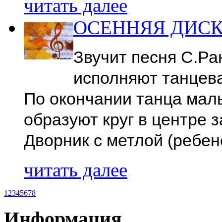
читать далее
ОСЕННЯЯ ДИС
Звучит песня С.Ра
исполняют танцев
По окончании танца маль
образуют круг в центре 
Дворник с метлой (ребено
читать далее
1
2
3
4
5
6
7
8
Информация