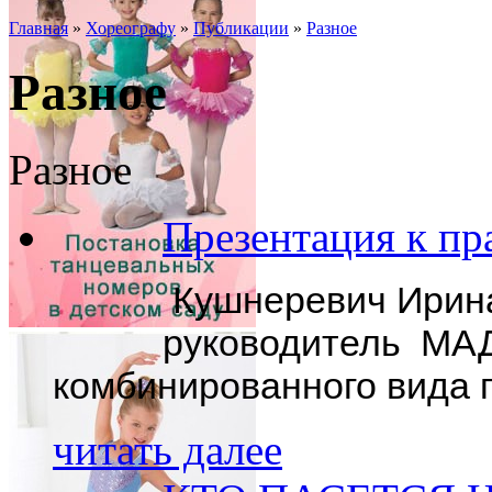
Главная
»
Хореографу
»
Публикации
»
Разное
Разное
Разное
Презентация к 
Кушнеревич Ирин
руководитель М
комбинированного вида г
читать далее